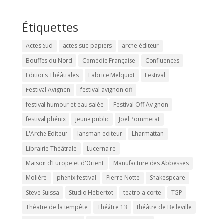
Étiquettes
Actes Sud
actes sud papiers
arche éditeur
Bouffes du Nord
Comédie Française
Confluences
Editions Théâtrales
Fabrice Melquiot
Festival
Festival Avignon
festival avignon off
festival humour et eau salée
Festival Off Avignon
festival phénix
jeune public
Joël Pommerat
L'Arche Editeur
lansman editeur
Lharmattan
Librairie Théâtrale
Lucernaire
Maison d’Europe et d'Orient
Manufacture des Abbesses
Molière
phenix festival
Pierre Notte
Shakespeare
Steve Suissa
Studio Hébertot
teatro a corte
TGP
Théatre de la tempête
Théâtre 13
théâtre de Belleville