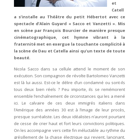
et
Catell
a s’installe au Théâtre du petit Hébertot avec ce
spectacle d’Alain Guyard « Sacco et Vanzetti ». Mis
en scène par François Bourcier de manière presque
cinématographique, cet hymne vibrant à la
fraternité met en exergue la touchante complicité à
la scène de Dau et Catella ainsi qu’un texte de toute
beauté.
Nicola Sacco dans sa cellule attend le moment de son
exécution. Son compagnon de révolte Bartolomeo Vanzetti
est là lui aussi. Est-ce le délire d’un condamné ou sont-ils
tous deux bien réels ? Peu importe, ils se remémorent
ensemble l’enchaînement de circonstances qui les a mené
ici. Le calvaire de ces deux immigrés italiens dans
l’Amérique des années 30 est à l’image de leur procès,
presque surréaliste. Les deux idéalistes n’auront pourtant
de cesse de crier haut et fort leurs convictions politiques.
On les accompagne vers cette fin inéluctable au rythme du
grésillement de la chaise électrique qui revient, lancinant,