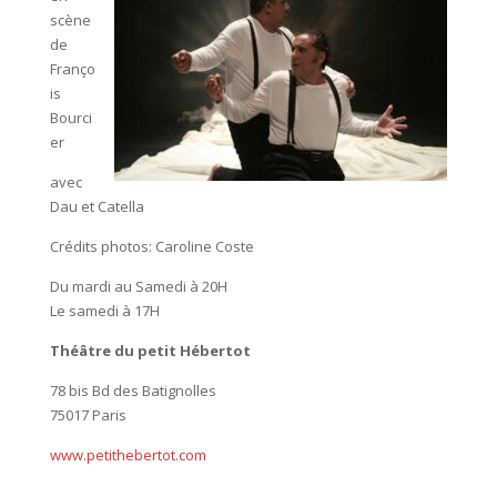
scène
de
Franço
is
Bourci
er
avec
Dau et Catella
Crédits photos: Caroline Coste
Du mardi au Samedi à 20H
Le samedi à 17H
Théâtre du petit Hébertot
78 bis Bd des Batignolles
75017 Paris
www.petithebertot.com