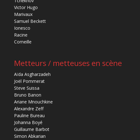
Tchekhov
Victor Hugo
Marivaux
Samuel Beckett
Ionesco
Racine
Corneille
Metteurs / metteuses en scène
Aïda Asgharzadeh
Joël Pommerat
Steve Suissa
Bruno Banon
Ariane Mnouchkine
Alexandre Zeff
Pauline Bureau
Johanna Boyé
Guillaume Barbot
Simon Abkarian